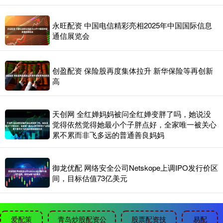
永旺配资 中国电信精彩亮相2025年中国国际信息
通信展览会
创盈配资 保险股再度集体拉升 新华保险等再创新
高
天创网 全红婵妈妈被问全红婵变胖了吗，她说没
觉得依然觉得她最小个子胖点好，全家唯一被关心
累不累而非飞多远的普通善良妈妈
御龙优配 网络安全公司Netskope上调IPO发行价区
间，目标估值73亿美元
爱配策
青岛炒股配资公
股票配资技
易配