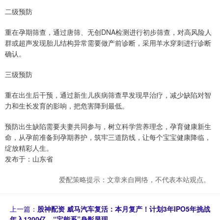
二级预防
重在孕期筛查，通过唐筛、无创DNA检测进行初步筛查，对高风险人
群或超声发现胎儿结构异常需要做产前诊断，采用羊水穿刺进行诊断
确认。
三级预防
重在出生后干预，通过新生儿疾病筛查早发现早治疗，减少缺陷对智
力和生长发育的影响，把危害降到最低。
预防出生缺陷需要夫妻共同参与，树立科学营养理念，孕育健康新生
命，从孕前准备到孕期养护，筑牢三道防线，让每个宝宝健康降临，
绽放精彩人生。
发布于：山东省
爱配策略提示：文章来自网络，不代表本站观点。
上一篇：
股神配资 威马汽车复活：本月复产！计划3年IPO5年挑战
年入1200亿，“宝能系”身影显现