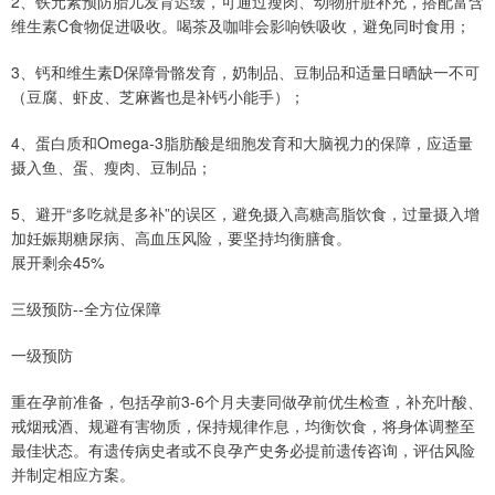
2、铁元素预防胎儿发育迟缓，可通过瘦肉、动物肝脏补充，搭配富含
维生素C食物促进吸收。喝茶及咖啡会影响铁吸收，避免同时食用；
3、钙和维生素D保障骨骼发育，奶制品、豆制品和适量日晒缺一不可
（豆腐、虾皮、芝麻酱也是补钙小能手）；
4、蛋白质和Omega-3脂肪酸是细胞发育和大脑视力的保障，应适量
摄入鱼、蛋、瘦肉、豆制品；
5、避开“多吃就是多补”的误区，避免摄入高糖高脂饮食，过量摄入增
加妊娠期糖尿病、高血压风险，要坚持均衡膳食。
展开剩余45%
三级预防--全方位保障
一级预防
重在孕前准备，包括孕前3-6个月夫妻同做孕前优生检查，补充叶酸、
戒烟戒酒、规避有害物质，保持规律作息，均衡饮食，将身体调整至
最佳状态。有遗传病史者或不良孕产史务必提前遗传咨询，评估风险
并制定相应方案。