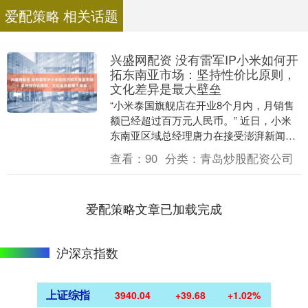
爱配策略 相关话题
兴盛网配资 没有雷军IP小米如何开
拓东南亚市场：坚持性价比原则，
文化差异是最大壁垒
“小米泰国旗舰店在开业8个月内，月销售
额已经超过百万元人民币。” 近日，小米
东南亚区域总经理唐力在接受澎湃新闻记
者采访时透露，今年小米计划在泰国、马
查看：
90
分类：
青岛炒股配资公司
来西亚等东南....
爱配策略文章已加载完成
沪深京指数
上证综指
3940.04
+39.68
+1.02%