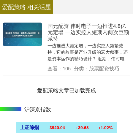
爱配策略 相关话题
国元配资 伟时电子一边推进4.8亿
元定增 一边实控人短期内两次巨额
减持
一边推进大额定增，一边实控人频繁减
持，它的故事是产业升级的宏大叙事，还
是资本运作的精巧设计？ 近期，伟时电子
（维权）接连发布两则公告：一则是公司
查看：
105
分类：
股票配资技巧
4.8亿元定增申....
爱配策略文章已加载完成
沪深京指数
上证综指
3940.04
+39.68
+1.02%