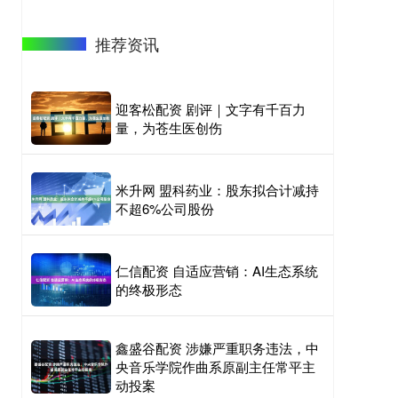
推荐资讯
迎客松配资 剧评｜文字有千百力
量，为苍生医创伤
米升网 盟科药业：股东拟合计减持
不超6%公司股份
仁信配资 自适应营销：AI生态系统
的终极形态
鑫盛谷配资 涉嫌严重职务违法，中
央音乐学院作曲系原副主任常平主
动投案