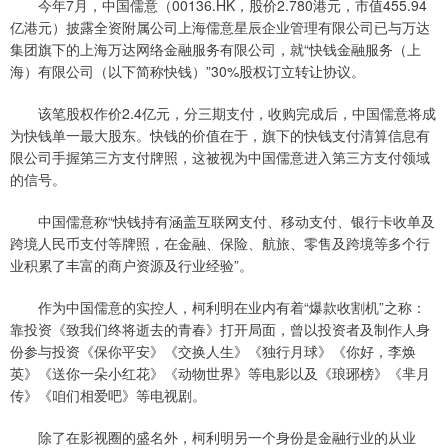
今年7月，中国儒意（00136.HK，股价2.780港元，市值455.94
亿港元）披露全资附属公司上海儒意星辰企业管理有限公司已与万达
集团旗下的上海万达网络金融服务有限公司，就“快钱金融服务（上
海）有限公司（以下简称快钱）”30%股权订立转让协议。
该笔股权作价2.4亿元，分三期支付，收购完成后，中国儒意将成
为快钱单一最大股东。快钱的价值在于，旗下的快钱支付清算信息有
限公司手握第三方支付牌照，这被视为中国儒意进入第三方支付领域
的信号。
中国儒意称“快钱持有涵盖互联网支付、移动支付、银行卡收单及
跨境人民币支付等牌照，在金融、保险、航旅、零售及跨境等多个行
业积累了丰富的商户资源及行业经验”。
作为中国儒意的实控人，柯利明在业内有着“爆款收割机”之称：
靠投资《致我们终将逝去的青春》打开局面，曾以投资者及制作人身
份参与投资《保你平安》《交换人生》《独行月球》《你好，李焕
英》《送你一朵小红花》《动物世界》等电影以及《琅琊榜》《芈月
传》《咱们相爱吧》等电视剧。
除了在影视圈的盛名外，柯利明另一个身份是金融行业的从业