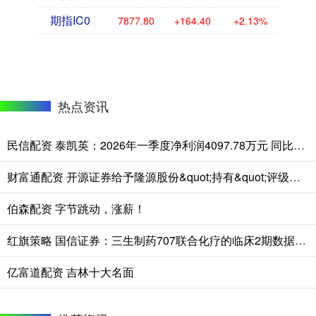
期指IC0
7877.80
+164.40
+2.13%
热点资讯
民信配资 泰凯英：2026年一季度净利润4097.78万元 同比增长22.23%
财富通配资 开源证券给予隆源股份&quot;持有&quot;评级，汽车精密铸件小巨人，紧扣新能源轻量化浪潮
伯森配资 字节跳动，涨薪！
红旗策略 国信证券：三生制药707联合化疗的临床2期数据公布 维持“优于大市”评级
亿富道配资 吉林十大名面