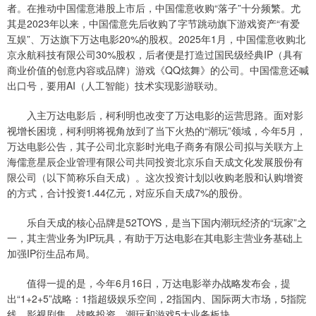
者。在推动中国儒意港股上市后，中国儒意收购“落子”十分频繁。尤
其是2023年以来，中国儒意先后收购了字节跳动旗下游戏资产“有爱
互娱”、万达旗下万达电影20%的股权。2025年1月，中国儒意收购北
京永航科技有限公司30%股权，后者便是打造过国民级经典IP（具有
商业价值的创意内容或品牌）游戏《QQ炫舞》的公司。中国儒意还喊
出口号，要用AI（人工智能）技术实现影游联动。
入主万达电影后，柯利明也改变了万达电影的运营思路。面对影
视增长困境，柯利明将视角放到了当下火热的“潮玩”领域，今年5月，
万达电影公告，其子公司北京影时光电子商务有限公司拟与关联方上
海儒意星辰企业管理有限公司共同投资北京乐自天成文化发展股份有
限公司（以下简称乐自天成）。这次投资计划以收购老股和认购增资
的方式，合计投资1.44亿元，对应乐自天成7%的股份。
乐自天成的核心品牌是52TOYS，是当下国内潮玩经济的“玩家”之
一，其主营业务为IP玩具，有助于万达电影在其电影主营业务基础上
加强IP衍生品布局。
值得一提的是，今年6月16日，万达电影举办战略发布会，提
出“1+2+5”战略：1指超级娱乐空间，2指国内、国际两大市场，5指院
线、影视剧集、战略投资、潮玩和游戏5大业务板块。