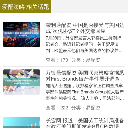
爱配策略 相关话题
荣利通配资 中国是否接受与美国达
成“次优协议”？外交部回应
7月28日，外交部发言人郭嘉昆主持例行
记者会。路透社记者提问，关于贸易谈
判，欧盟表示他们与美国达成的协议并不
理想，但却是他们能达成的最好的协议。
查看：
170
分类：
易配资
那么，如果桌面上....
万银鼎信配资 美国联邦检察官据悉
对First Brands破产事件展开调查
知情人士透露，联邦检察官正在调查汽车
零部件供应商First Brands Group惊人破产
事件的相关情况。 该人士称，司法部的调
查仍处于初步阶段。此次司法部调....
查看：
222
分类：
易配资
长宏网 报道：美国劳工统计局准备
在政府关门期间发布9月CPI数据