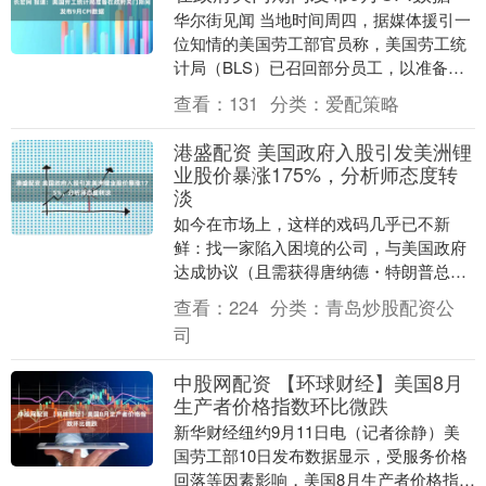
华尔街见闻 当地时间周四，据媒体援引一
位知情的美国劳工部官员称，美国劳工统
计局（BLS）已召回部分员工，以准备发
布一份关键的通胀报告——9月份的消费者
查看：
131
分类：
爱配策略
价格指数（....
港盛配资 美国政府入股引发美洲锂
业股价暴涨175%，分析师态度转
淡
如今在市场上，这样的戏码几乎已不新
鲜：找一家陷入困境的公司，与美国政府
达成协议（且需获得唐纳德・特朗普总统
的批准），随后便可坐看其股价飙升。 然
查看：
224
分类：
青岛炒股配资公
而，在加拿大矿业....
司
中股网配资 【环球财经】美国8月
生产者价格指数环比微跌
新华财经纽约9月11日电（记者徐静）美
国劳工部10日发布数据显示，受服务价格
回落等因素影响，美国8月生产者价格指数