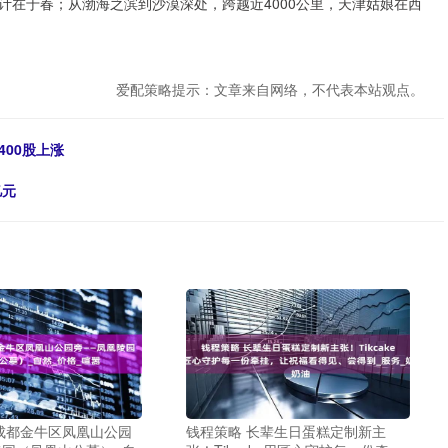
计在于春；从渤海之滨到沙漠深处，跨越近4000公里，天津姑娘在西
爱配策略提示：文章来自网络，不代表本站观点。
400股上涨
亿元
成都金牛区凤凰山公园
钱程策略 长辈生日蛋糕定制新主