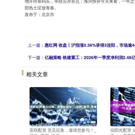
增开停靠码头，串联沿岸景点；海河快评今天来看，一年之
部热土绽放青春。
发布于：北京市
上一篇：
惠红网 收盘丨沪指涨0.36%录得3连阳，市场逾4
下一篇：
亿融策略 铁建重工：2026年一季度净利润2.48
相关文章
安联配资 意见征集，邀请您参与！_
信阳光配资 