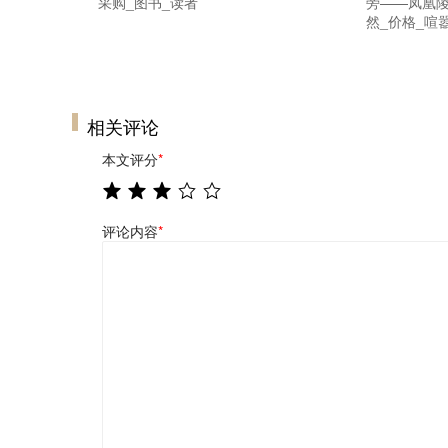
采购_图书_读者
旁——凤凰陵
然_价格_喧
相关评论
本文评分
*
评论内容
*