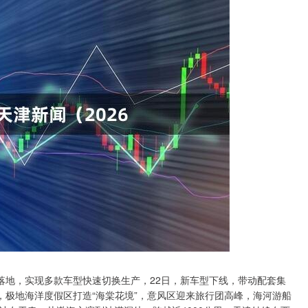
落地，实现多款车型快速切换生产，22日，新车型下线，带动配套集
，极地海洋度假区打造“海棠花境”，意风区迎来旅行团高峰，海河游船