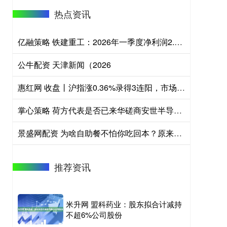
热点资讯
亿融策略 铁建重工：2026年一季度净利润2.48亿元
公牛配资 天津新闻（2026
惠红网 收盘丨沪指涨0.36%录得3连阳，市场逾4400股上涨
掌心策略 荷方代表是否已来华磋商安世半导体问题？商务部回应
景盛网配资 为啥自助餐不怕你吃回本？原来中了老板的“套路”，难怪一吃就饱
推荐资讯
米升网 盟科药业：股东拟合计减持
不超6%公司股份