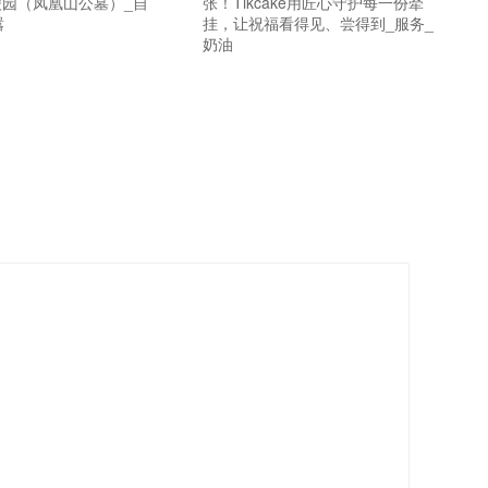
园（凤凰山公墓）_自
张！Tikcake用匠心守护每一份牵
嚣
挂，让祝福看得见、尝得到_服务_
奶油