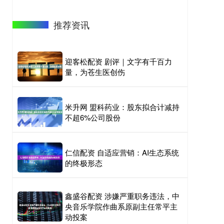
推荐资讯
迎客松配资 剧评｜文字有千百力
量，为苍生医创伤
米升网 盟科药业：股东拟合计减持
不超6%公司股份
仁信配资 自适应营销：AI生态系统
的终极形态
鑫盛谷配资 涉嫌严重职务违法，中
央音乐学院作曲系原副主任常平主
动投案