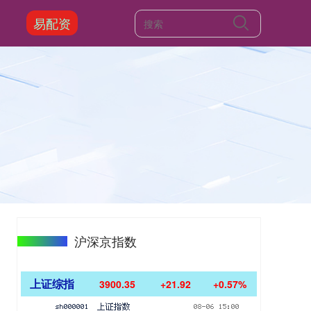
易配资
沪深京指数
上证综指
3900.35
+21.92
+0.57%