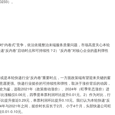
0233）。
“内卷式”竞争，依法依规整治末端服务质量问题，市场高度关心本轮
递“反内卷”启动时点和可持续性？2）“反内卷”对核心企业的盈利弹性
或是本轮快递行业“反内卷”重要时点，一方面政策端有望迎来关键的窗
意愿更强。快递行业挺价的可持续性和弹性，取决于涨价背后的动因，
为鉴，选取2021年（政策推动涨价）、2024年（旺季常态涨价）进
环比涨幅仅0.06元，四季度单票利润环比提升0.01元。2）作为对比，行
环比提升接近0.29元，单票利润环比提升0.10元。我们认为本轮快递“反
4年与2021年之间，挺价时长应长于2月、小于4个月，头部快递公司旺
.01-0.10元。