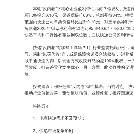
本轮“反内卷”下核心企业盈利弹性几何？假设8月快递行业
环比每提升0.10元，渠道端提价66%，总部受益34%
范围内快递公司单票价格环比提升0.10元，对应单票净利环比提
兔速递2025年归母净利润有望达到95.8/40.6/17.4/20.0/28
快递平均利润弹性有望达到双位数，二线快递公司盈利弹性
快递“反内卷”有哪些工具箱？1）行业监管托底限价，遏
导、遏制“以罚代管”等，或是保障快递员合法权益，实现“
以申通快递为例，以现金方式收购丹鸟物流100%股权，
同效应，打造差异化竞争优势；另一方面，此次收并购促进
展。
投资建议：积极把握“反内卷”弹性机遇。当前时点，快递
推动行业价格改善，驱动板块估值、业绩修复，推荐圆通速
风险提示
1、电商快递需求不及预期；
2、快递市场竞争加剧；