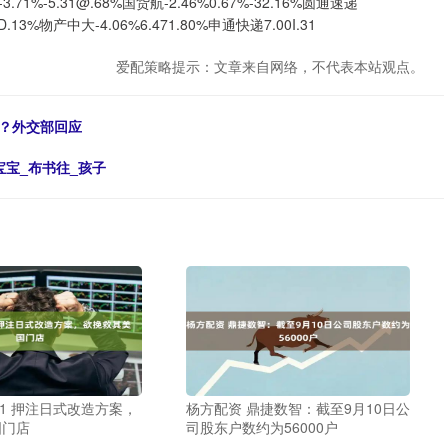
5.31@.68%国货航-2.46%0.67%-32.16%圆通速递
64D.13%物产中大-4.06%6.471.80%申通快递7.00I.31
爱配策略提示：文章来自网络，不代表本站观点。
”？外交部回应
宝宝_布书往_孩子
11 押注日式改造方案，
杨方配资 鼎捷数智：截至9月10日公
国门店
司股东户数约为56000户