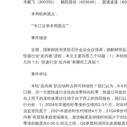
华鹏飞（300350）、畅联股份（603648）、圆通速递（60
本周机构观点：
**长江证券本周观点**：
事件描述
近期，国家邮政局党组召开会议会议强调，旗帜鲜明反对
快递行业“反内卷”进程，本文主要回答三个问题：1）本轮快
几何？3）快递行业“反内卷”有哪些工具箱？
事件评论
本轮“反内卷”的启动时点和可持续性？我们认为，8-9月
口期，另一方面快递行业也由淡季转向旺季，快递公司挺价
自上而下的涨价效果往往强于自下而上的协同挺价，我们以史
行分析：1）2024年常规性旺季涨价仅维持2-3个月，对应
业监管托底下，2021年挺价时长约维持4个月，21Q4单价
内卷”有望迎来政策端催化，挺价幅度及持续时间或介于202
季涨价幅度在0.06-0.30元之间，Q4单票利润环比改善幅度在0