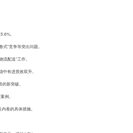
.6%。
卷式”竞争等突出问题。
物流配送”工作。
稳中有进质效双升。
倍的新突破。
新案例。
反内卷的具体措施。
。