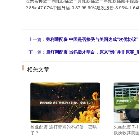
股票名称近一周涨跌幅近一月涨跌幅近一年涨跌幅顺丰控股-3.71%-
2.88#.47.07%中国外运-0.37.95.90%建发股份-3.96%-1.
上一篇：
荣利通配资 中国是否接受与美国达成“次优协议
下一篇：
启灯网配资 当妈后才明白，原来“懒”并非原罪_
相关文章
盈亚配资 连打带骂的不好使，变哄
久融配资 7-
了？
欲挽救其美