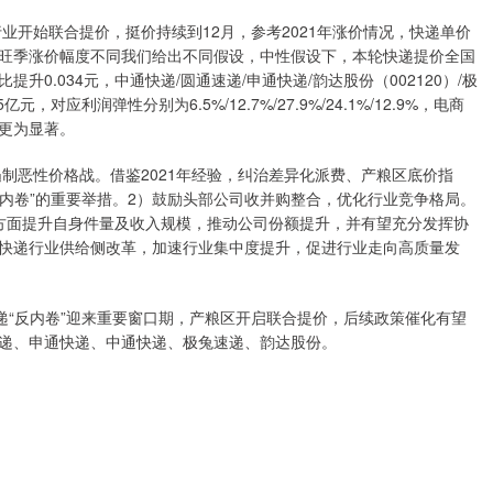
开始联合提价，挺价持续到12月，参考2021年涨价情况，快递单价
。根据旺季涨价幅度不同我们给出不同假设，中性假设下，本轮快递提价全国
升0.034元，中通快递/圆通速递/申通快递/韵达股份（002120）/极
.5亿元，对应利润弹性分别为6.5%/12.7%/27.9%/24.1%/12.9%，电商
更为显著。
制恶性价格战。借鉴2021年经验，纠治差异化派费、产粮区底价指
反内卷”的重要举措。2）鼓励头部公司收并购整合，优化行业竞争格局。
一方面提升自身件量及收入规模，推动公司份额提升，并有望充分发挥协
快递行业供给侧改革，加速行业集中度提升，促进行业走向高质量发
“反内卷”迎来重要窗口期，产粮区开启联合提价，后续政策催化有望
递、申通快递、中通快递、极兔速递、韵达股份。