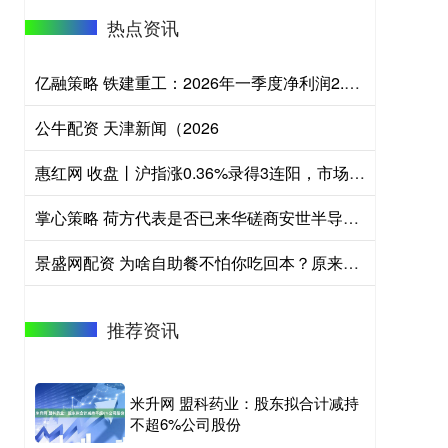
热点资讯
亿融策略 铁建重工：2026年一季度净利润2.48亿元
公牛配资 天津新闻（2026
惠红网 收盘丨沪指涨0.36%录得3连阳，市场逾4400股上涨
掌心策略 荷方代表是否已来华磋商安世半导体问题？商务部回应
景盛网配资 为啥自助餐不怕你吃回本？原来中了老板的“套路”，难怪一吃就饱
推荐资讯
米升网 盟科药业：股东拟合计减持
不超6%公司股份